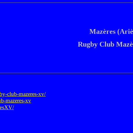
Mazères (Ariè
Rugby Club Mazè
gby-club-mazeres-xv/
lub-mazeres-xv
resXV/