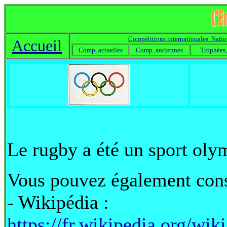
Compétitions internationales Natio
Accueil
Comp. actuelles
Comp. anciennes
Trophées,
Le rugby a été un sport oly
Vous pouvez également cons
- Wikipédia :
https://fr.wikipedia.org