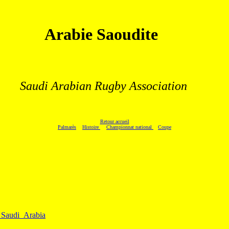
Arabie Saoudite
.
Saudi Arabian Rugby Association
Retour accueil
Palmarès
Histoire
Championnat national
Coupe
n_Saudi_Arabia