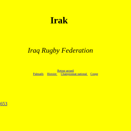
Irak
.
Iraq Rugby Federation
Retour accueil
Palmarès
Histoire
Championnat national
Coupe
3653