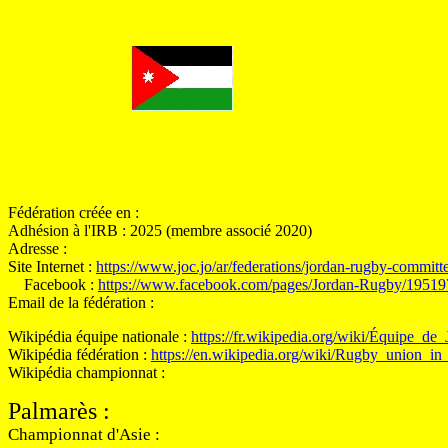
Fédération créée en :
Adhésion à l'IRB : 2025 (membre associé 2020)
Adresse :
Site Internet :
https://www.joc.jo/ar/federations/jordan-rugby-committ
Facebook :
https://www.facebook.com/pages/Jordan-Rugby/1951
Email de la fédération :
Wikipédia équipe nationale :
https://fr.wikipedia.org/wiki/Équipe_
Wikipédia fédération :
https://en.wikipedia.org/wiki/Rugby_union_in
Wikipédia championnat :
Palmarès
:
Championnat d'Asie :