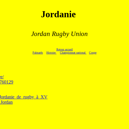
Jordanie
.
Jordan Rugby Union
Retour accueil
Palmarès
Histoire
Championnat national
Coupe
ee/
9760129
de_Jordanie_de_rugby_à_XV
_Jordan