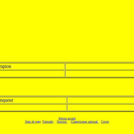
mpion
inqueur
Retour accueil
Haut de page
Palmarès
Histoire
Championnat national
Coupe