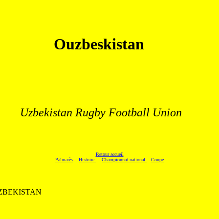
Ouzbeskistan
.
Uzbekistan Rugby Football Union
Retour accueil
Palmarès
Histoire
Championnat national
Coupe
 - UZBEKISTAN