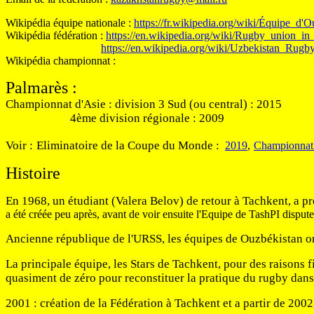
Wikipédia équipe nationale :
https://fr.wikipedia.org/wiki/Équipe_
Wikipédia fédération :
https://en.wikipedia.org/wiki/Rugby_union_in
https://en.wikipedia.org/wiki/Uzbekistan_Rugb
Wikipédia championnat :
Palmarès
:
Championnat d'Asie : division 3 Sud (ou central) : 2015
4ème division régionale : 2009
Voir :
Eliminatoire de la Coupe du Monde :
2019
,
Championnat 
Histoire
En 1968, un étudiant (Valera Belov) de retour à
Tachkent, a p
a été créée peu après, avant de voir ensuite l'Equipe de TashPI disp
Ancienne république de l'URSS, les équipes de Ouzbékistan on
La principale équipe, les Stars de Tachkent, pour des raisons f
quasiment de zéro pour reconstituer la pratique du rugby dans
2001 : création de la Fédération à
Tachkent et a partir de 2002