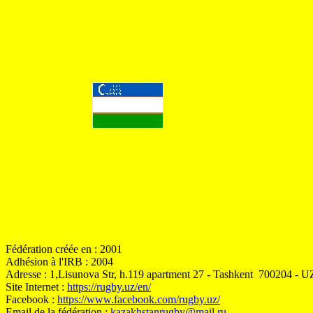
Fédération créée en : 2001
Adhésion à l'IRB : 2004
Adresse : 1,Lisunova Str, h.119 apartment 27 - Tashkent 700204
Site Internet :
https://rugby.uz/en/
Facebook :
https://www.facebook.com/rugby.uz/
Email de la fédération :
kazakhstanrugby@mail.ru