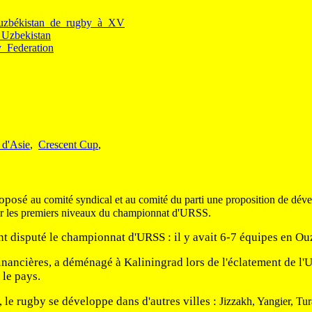
d'Ouzbékistan_de_rugby_à_XV
_Uzbekistan
y_Federation
d'Asie
,
Crescent Cup
,
roposé
au comité syndical et au comité du parti une proposition de dév
uter les premiers niveaux du championnat d'URSS.
t disputé le championnat d'URSS : il y avait 6-7 équipes en Ou
inancières, a déménagé à Kaliningrad lors de l'éclatement de l'U
 le pays.
, le rugby se développe dans d'autres villes :
Jizzakh, Yangier, Tu