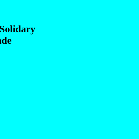
 Solidary
nde