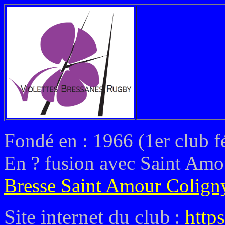
Fondé en : 1966 (1er club f
En ? fusion avec Saint Am
Bresse Saint Amour Colign
Site internet du club
:
https