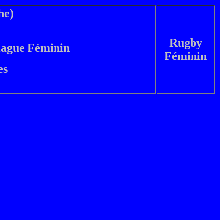
he)
Rugby
ague Féminin
Féminin
es