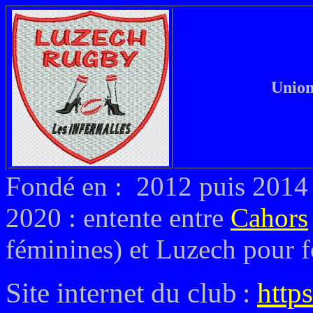
Union
Fondé en : 2012 puis 201
2020 : entente entre
Cahors
féminines) et Luzech pour f
Site internet du club
:
http