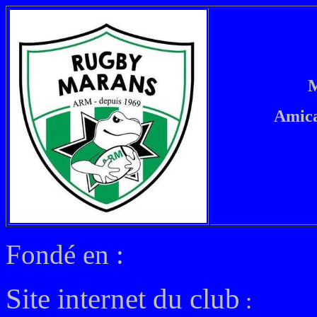
M
Amica
Fondé en :
Site internet du club
: