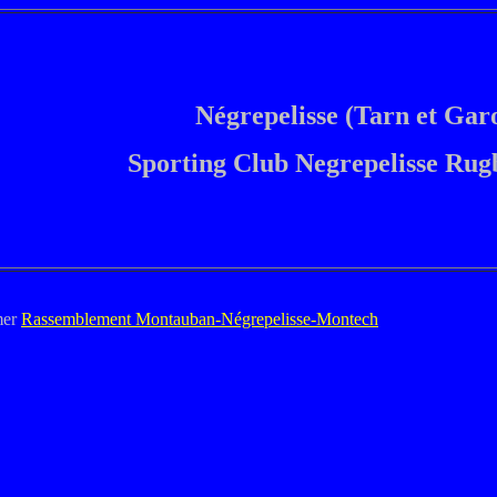
Négrepelisse (Tarn et Gar
Sporting Club Negrepelisse Ru
mer
Rassemblement Montauban-Négrepelisse-Montech