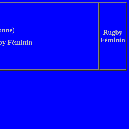
onne)
Rugby
Féminin
gby Féminin