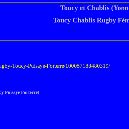
Toucy et Chablis (Yonn
Toucy Chablis Rugby
Fém
ugby-Toucy-Puisaye-Forterre/100057188480319/
cy Puisaye Forterre)