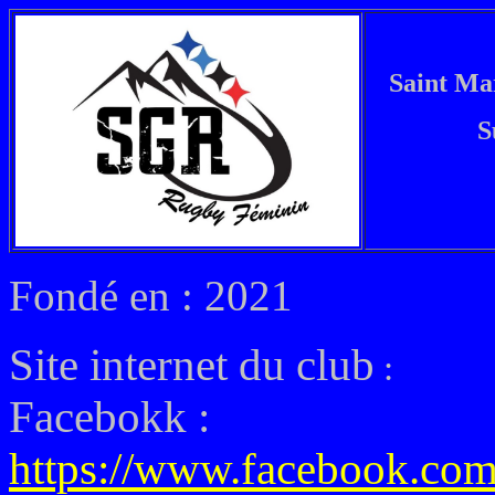
Saint Ma
S
Fondé en : 2021
Site internet du club
:
Facebokk :
https://www.facebook.co