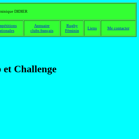
ominique DIDIER
pétitions
Annuaire
Rugby
Liens
Me contacter
tionales
clubs français
Féminin
p et Challenge