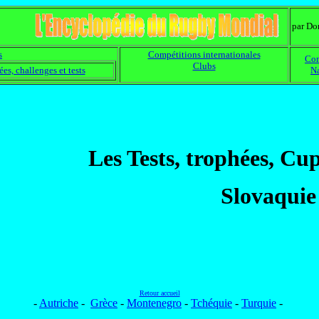
par D
s
Compétitions internationales
Com
Clubs
es, challenges et tests
Na
Les Tests, trophées, Cu
Slovaquie
Retour accueil
-
Autriche
-
Grèce
-
Montenegro
-
Tchéquie
-
Turquie
-