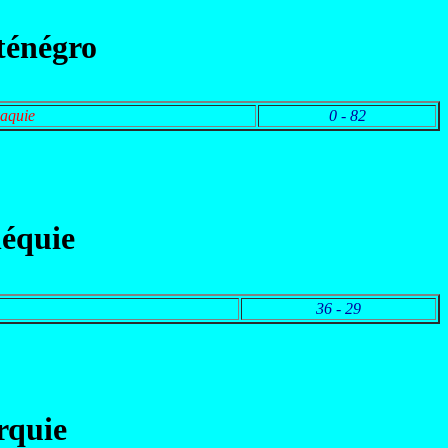
ténégro
vaquie
0 - 82
héquie
36 - 29
rquie