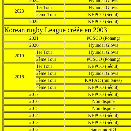
2024
Hyundai Glovis
1er Tour
Hyundai Glovis
2023
2ème Tour
KEPCO (Séoul)
2022
KEPCO (Séoul)
Korean rugby League créée en 2003
2021
POSCO (Pohang)
2020
Hyundai Glovis
1er Tour
Hyundai Glovis
2019
2ème Tour
POSCO (Pohang)
1er Tour
KEPCO (Séoul)
2ème Tour
Hyundai Glovis
2018
3ème Tour
KAFAC (militaires)
4ème Tour
KEPCO (Séoul)
2017
KEPCO (Séoul)
2016
Non disputé
2015
Non disputé
2014
KEPCO (Séoul)
2013
KEPCO (Séoul)
2012
Samsung SDI