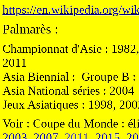
https://en.wikipedia.org/
Palmarès
:
Championnat d'Asie :
1982,
2011
Asia Biennial
: Groupe B :
Asia National séries : 2004
Jeux Asiatiques :
1998, 200
Voir : Coupe du Monde
: é
2003
,
2007
,
2011
,
2015
,
20