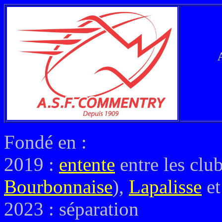
Fondé en :
2019 :
entente
entre les cl
Bourbonnaise
),
Lapalisse
e
2023 : séparation