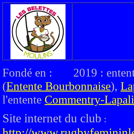
Fondé en :
2019 : enten
(
Entente Bourbonnaise
),
La
l'entente
Commentry-Lapali
Site internet du club
:
http://www.rugbyfemininles